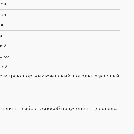
ней
ней
ня
я
ней
 дней
дней
сти транспортных компаний, погодных условий
ся лишь выбрать способ получения — доставка