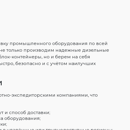
авку промышленного оборудования по всей
не только производим надежные дизельные
блок-контейнеры, но и берем на себя
ыстро, безопасно и с учётом наилучших
и
тно-экспедиторскими компаниями, что
 и способ доставки;
са оборудования;
ки;
и в удалённые или труднодоступные регионы;