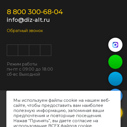
8 800 300-68-04
info@diz-alt.ru
Обратный звонок
Режим работы
пн-пт с 09:00 до 18:00
сб-вс Выходной
Все права защищены © 2026
Мы используем файлы cookie на нашем веб-
ООО "ДИЗАЛЬТ"
сайте, чтобы предоставить вам наиболее
ИНН 6318069799 ОГРН 1226300038194
полезную информацию, запоминая ваши
предпочтения и повторные посещения.
Политика конфиденциальности
Нажав “Принять”, вы даете согласие на
Согласие на обработку персональных данных
использование ВСЕХ файлов cookie.