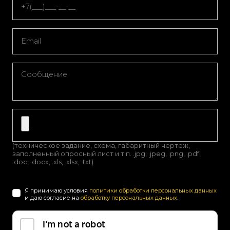
(техническое задание, схема, габаритный чертеж,
заполненный опросный лист и т.п. .jpg, .jpeg, .png, .pdf,
.doc, .docx, .xls, .xlsx, .txt)
Я принимаю условия
политики обработки персональных данных
и даю согласие на
обработку персональных данных
.