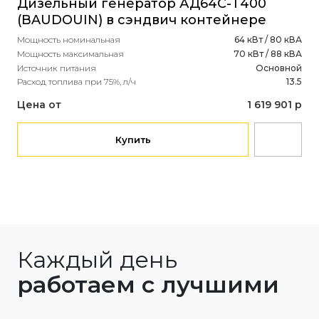
Дизельный генератор АД64С-Т400
Ди
(BAUDOUIN) в сэндвич контейнере
(I
Мощность номинальная
64 кВт / 80 кВА
Мощ
Мощность максимальная
70 кВт / 88 кВА
Мощ
Источник питания
Основной
Ист
Расход топлива при 75%, л/ч
13.5
Объ
Рас
Цена от
1 619 901 р
Це
Купить
Каждый день
работаем с лучшими